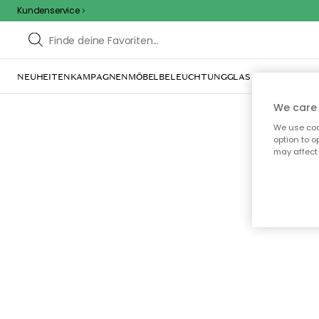
Kundenservice
NEUHEITEN
KAMPAGNEN
MÖBEL
BELEUCHTUNG
GLAS & GESCHIRR
IN
We care 
We use cook
option to o
may affect 
Oo