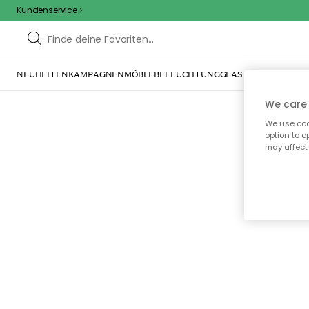
Kundenservice
NEUHEITEN
KAMPAGNEN
MÖBEL
BELEUCHTUNG
GLAS & GESCHIRR
IN
We care 
We use cook
option to o
may affect 
Oo