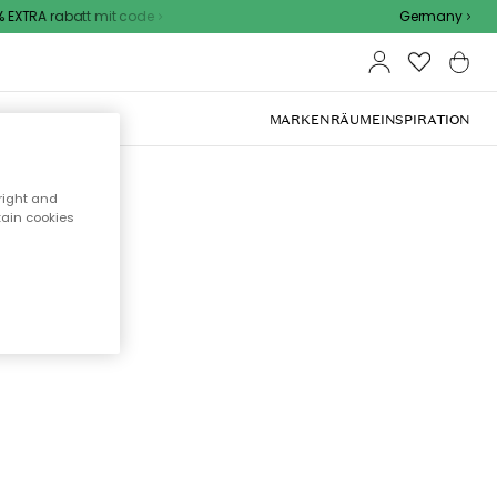
EXTRA rabatt mit code
Germany
OOR-MÖBEL
MARKEN
RÄUME
INSPIRATION
right and
tain cookies
cht