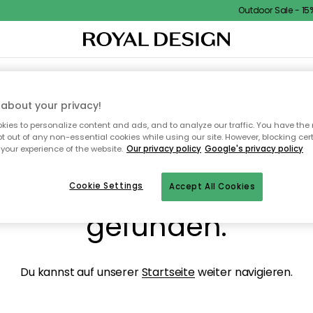
Outdoor Sale - 15% 
NENEINRICHTUNG
TEXTILIEN & TEPPICHE
KÜCHE
AUFBEWAHRUNG
OUTD
about your privacy!
ies to personalize content and ads, and to analyze our traffic. You have the 
pt out of any non-essential cookies while using our site. However, blocking cer
your experience of the website.
Our privacy policy
Google's privacy policy
ops, die Seite wurde ni
Cookie Settings
Accept All Cookies
gefunden.
Du kannst auf unserer
Startseite
weiter navigieren.