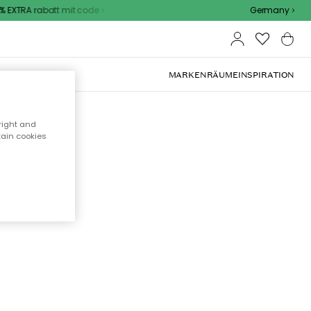
 EXTRA rabatt mit code
Germany
OOR-MÖBEL
MARKEN
RÄUME
INSPIRATION
right and
tain cookies
cht