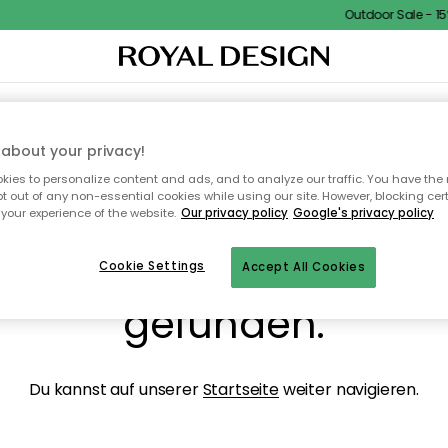
Outdoor Sale - 15%
NENEINRICHTUNG
TEXTILIEN & TEPPICHE
KÜCHE
AUFBEWAHRUNG
OUTD
about your privacy!
ies to personalize content and ads, and to analyze our traffic. You have the 
pt out of any non-essential cookies while using our site. However, blocking cer
your experience of the website.
Our privacy policy
Google's privacy policy
ops, die Seite wurde ni
Cookie Settings
Accept All Cookies
gefunden.
Du kannst auf unserer
Startseite
weiter navigieren.