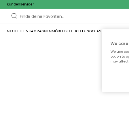
Kundenservice
NEUHEITEN
KAMPAGNEN
MÖBEL
BELEUCHTUNG
GLAS & GESCHIRR
IN
We care 
We use cook
option to o
may affect 
Oo