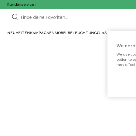
Kundenservice
NEUHEITEN
KAMPAGNEN
MÖBEL
BELEUCHTUNG
GLAS & GESCHIRR
IN
We care 
We use cook
option to o
may affect 
Oo