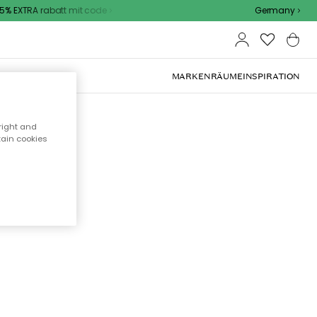
% EXTRA rabatt mit code
Germany
OOR-MÖBEL
MARKEN
RÄUME
INSPIRATION
right and
tain cookies
cht