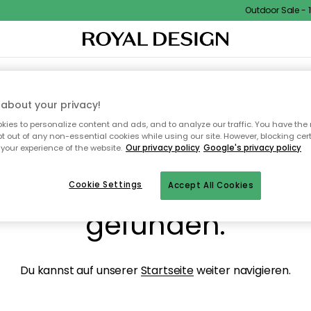
Outdoor Sale - 15
NENEINRICHTUNG
TEXTILIEN & TEPPICHE
KÜCHE
AUFBEWAHRUNG
OUTD
about your privacy!
ies to personalize content and ads, and to analyze our traffic. You have the 
pt out of any non-essential cookies while using our site. However, blocking cer
your experience of the website.
Our privacy policy
Google's privacy policy
ops, die Seite wurde ni
Cookie Settings
Accept All Cookies
gefunden.
Du kannst auf unserer
Startseite
weiter navigieren.