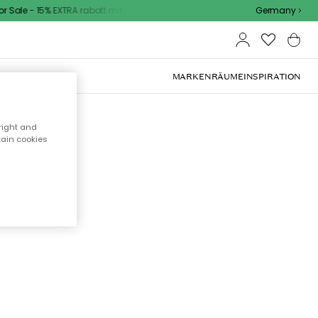
Sale - 15% EXTRA rabatt mit code
Germany
OOR-MÖBEL
MARKEN
RÄUME
INSPIRATION
right and
tain cookies
cht