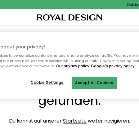
Outdoor 
NENEINRICHTUNG
TEXTILIEN & TEPPICHE
KÜCHE
AUFBEWAHRUNG
OUTD
about your privacy!
ies to personalize content and ads, and to analyze our traffic. You have the 
pt out of any non-essential cookies while using our site. However, blocking cer
your experience of the website.
Our privacy policy
Google's privacy policy
ops, die Seite wurde ni
Cookie Settings
Accept All Cookies
gefunden.
Du kannst auf unserer
Startseite
weiter navigieren.