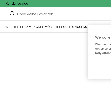
Kundenservice
NEUHEITEN
KAMPAGNEN
MÖBEL
BELEUCHTUNG
GLAS & GESCHIRR
IN
We care 
We use cook
option to o
may affect 
Oo