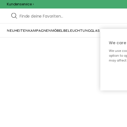
Kundenservice
NEUHEITEN
KAMPAGNEN
MÖBEL
BELEUCHTUNG
GLAS & GESCHIRR
IN
We care 
We use cook
option to o
may affect 
Oo