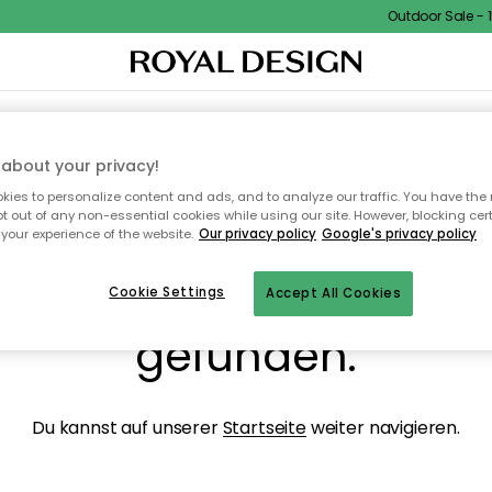
Outdoor Sale - 15
NENEINRICHTUNG
TEXTILIEN & TEPPICHE
KÜCHE
AUFBEWAHRUNG
OUTD
about your privacy!
ies to personalize content and ads, and to analyze our traffic. You have the 
pt out of any non-essential cookies while using our site. However, blocking cer
your experience of the website.
Our privacy policy
Google's privacy policy
ops, die Seite wurde ni
Cookie Settings
Accept All Cookies
gefunden.
Du kannst auf unserer
Startseite
weiter navigieren.