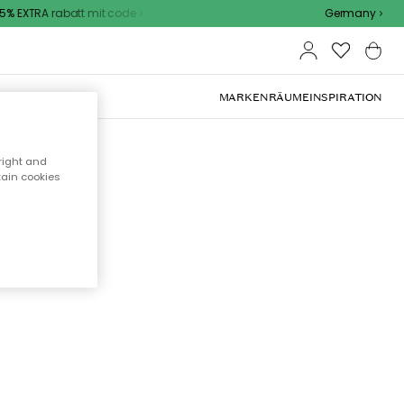
% EXTRA rabatt mit code
Germany
OOR-MÖBEL
MARKEN
RÄUME
INSPIRATION
right and
tain cookies
cht