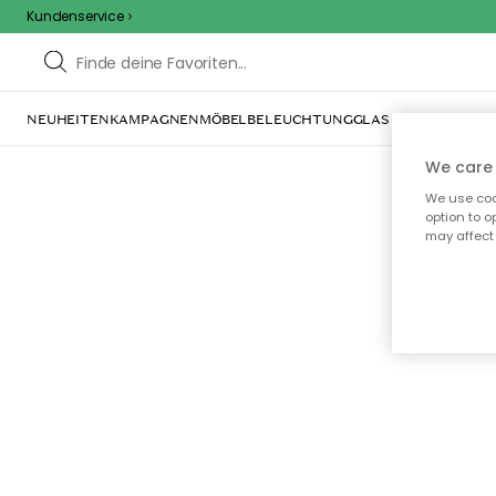
Kundenservice
NEUHEITEN
KAMPAGNEN
MÖBEL
BELEUCHTUNG
GLAS & GESCHIRR
IN
We care 
We use cook
option to o
may affect 
Oo