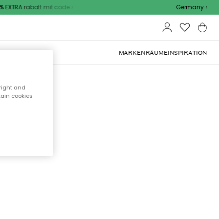
 EXTRA rabatt mit code
Germany
OOR-MÖBEL
MARKEN
RÄUME
INSPIRATION
right and
tain cookies
cht