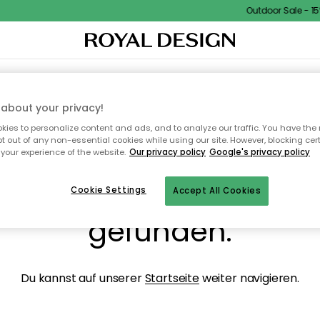
Outdoor Sale - 15%
NENEINRICHTUNG
TEXTILIEN & TEPPICHE
KÜCHE
AUFBEWAHRUNG
OUTD
about your privacy!
ies to personalize content and ads, and to analyze our traffic. You have the 
pt out of any non-essential cookies while using our site. However, blocking cer
your experience of the website.
Our privacy policy
Google's privacy policy
ops, die Seite wurde ni
Cookie Settings
Accept All Cookies
gefunden.
Du kannst auf unserer
Startseite
weiter navigieren.