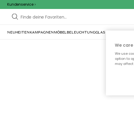
Kundenservice
NEUHEITEN
KAMPAGNEN
MÖBEL
BELEUCHTUNG
GLAS & GESCHIRR
IN
We care 
We use cook
option to o
may affect 
Oo