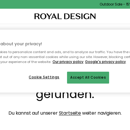
Outdoor Sale - 15% 
NENEINRICHTUNG
TEXTILIEN & TEPPICHE
KÜCHE
AUFBEWAHRUNG
OUTD
about your privacy!
ies to personalize content and ads, and to analyze our traffic. You have the 
pt out of any non-essential cookies while using our site. However, blocking cer
your experience of the website.
Our privacy policy
Google's privacy policy
ops, die Seite wurde ni
Cookie Settings
Accept All Cookies
gefunden.
Du kannst auf unserer
Startseite
weiter navigieren.