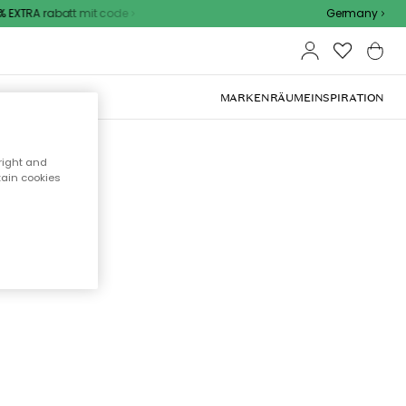
EXTRA rabatt mit code
Germany
OOR-MÖBEL
MARKEN
RÄUME
INSPIRATION
right and
tain cookies
cht