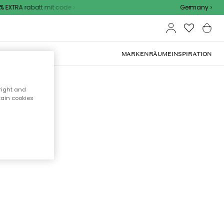
 EXTRA rabatt mit code
Germany
OOR-MÖBEL
MARKEN
RÄUME
INSPIRATION
right and
tain cookies
cht