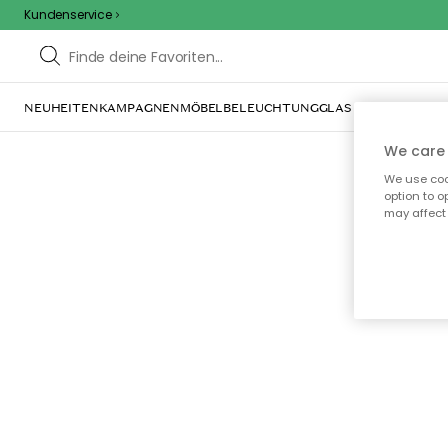
Kundenservice
NEUHEITEN
KAMPAGNEN
MÖBEL
BELEUCHTUNG
GLAS & GESCHIRR
IN
We care 
We use cook
option to o
may affect 
Oo