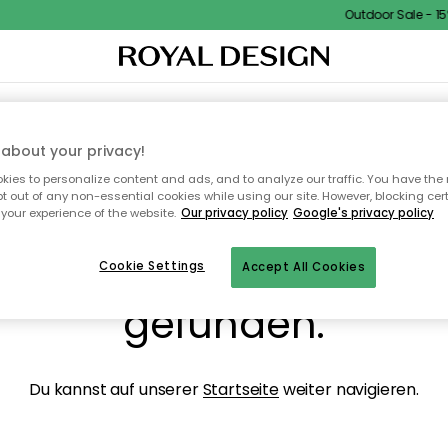
Outdoor Sale - 15%
NENEINRICHTUNG
TEXTILIEN & TEPPICHE
KÜCHE
AUFBEWAHRUNG
OUTD
about your privacy!
ies to personalize content and ads, and to analyze our traffic. You have the 
pt out of any non-essential cookies while using our site. However, blocking cer
your experience of the website.
Our privacy policy
Google's privacy policy
ops, die Seite wurde ni
Cookie Settings
Accept All Cookies
gefunden.
Du kannst auf unserer
Startseite
weiter navigieren.