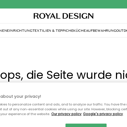
NENEINRICHTUNG
TEXTILIEN & TEPPICHE
KÜCHE
AUFBEWAHRUNG
OUTD
ops, die Seite wurde ni
gefunden.
about your privacy!
ies to personalize content and ads, and to analyze our traffic. You have the 
pt out of any non-essential cookies while using our site. However, blocking cer
Du kannst auf unserer
Startseite
weiter navigieren.
your experience of the website.
Our privacy policy
Google's privacy policy