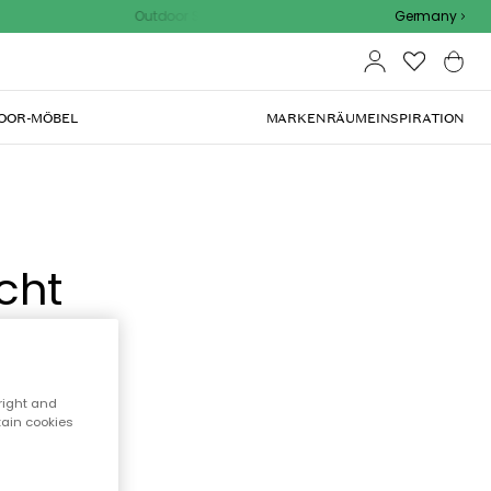
Outdoor Sale - 15% EXTRA rabatt mit code
Germany
OOR-MÖBEL
MARKEN
RÄUME
INSPIRATION
cht
right and
tain cookies