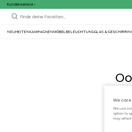
Kundenservice
NEUHEITEN
KAMPAGNEN
MÖBEL
BELEUCHTUNG
GLAS & GESCHIRR
IN
Oo
We care 
We use cook
option to o
may affect 