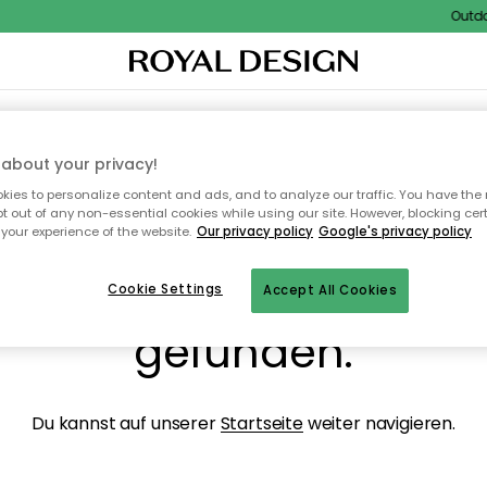
Outdoor
NENEINRICHTUNG
TEXTILIEN & TEPPICHE
KÜCHE
AUFBEWAHRUNG
OUTD
about your privacy!
ies to personalize content and ads, and to analyze our traffic. You have the 
pt out of any non-essential cookies while using our site. However, blocking cer
your experience of the website.
Our privacy policy
Google's privacy policy
ops, die Seite wurde ni
Cookie Settings
Accept All Cookies
gefunden.
Du kannst auf unserer
Startseite
weiter navigieren.