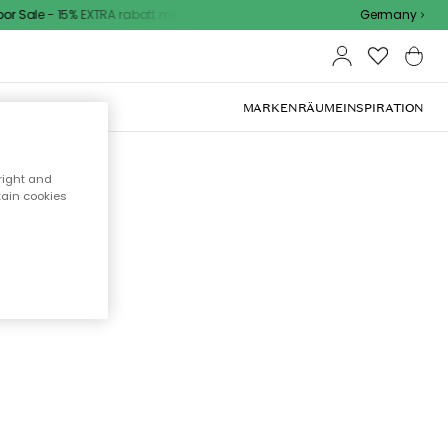
 Sale - 15% EXTRA rabatt mit code
Germany
OOR-MÖBEL
MARKEN
RÄUME
INSPIRATION
right and
tain cookies
cht