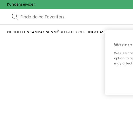
Kundenservice
NEUHEITEN
KAMPAGNEN
MÖBEL
BELEUCHTUNG
GLAS & GESCHIRR
IN
We care 
We use cook
option to o
may affect 
Oo