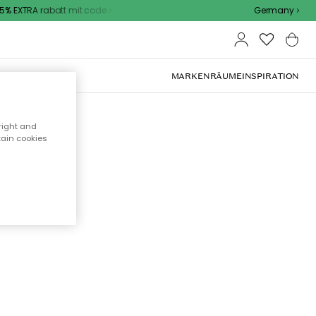
% EXTRA rabatt mit code
Germany
OOR-MÖBEL
MARKEN
RÄUME
INSPIRATION
right and
tain cookies
cht