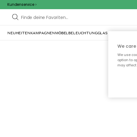
Kundenservice
NEUHEITEN
KAMPAGNEN
MÖBEL
BELEUCHTUNG
GLAS & GESCHIRR
IN
We care 
We use cook
option to o
may affect 
Oo