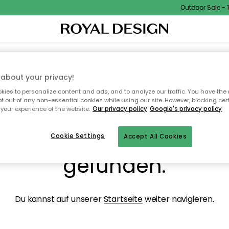
Outdoor Sale - 15
NENEINRICHTUNG
TEXTILIEN & TEPPICHE
KÜCHE
AUFBEWAHRUNG
OUTD
about your privacy!
ies to personalize content and ads, and to analyze our traffic. You have the 
pt out of any non-essential cookies while using our site. However, blocking cer
your experience of the website.
Our privacy policy
Google's privacy policy
ops, die Seite wurde ni
Cookie Settings
Accept All Cookies
gefunden.
Du kannst auf unserer
Startseite
weiter navigieren.