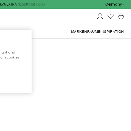
% EXTRA rabatt mit code
Germany
OOR-MÖBEL
MARKEN
RÄUME
INSPIRATION
right and
tain cookies
cht