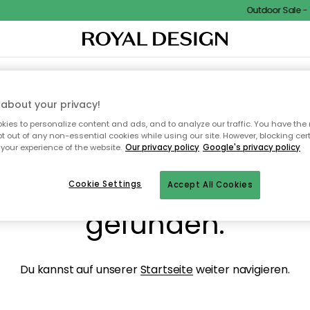
Outdoor Sale - 15
NENEINRICHTUNG
TEXTILIEN & TEPPICHE
KÜCHE
AUFBEWAHRUNG
OUTD
about your privacy!
ies to personalize content and ads, and to analyze our traffic. You have the 
pt out of any non-essential cookies while using our site. However, blocking cer
your experience of the website.
Our privacy policy
Google's privacy policy
ops, die Seite wurde ni
Cookie Settings
Accept All Cookies
gefunden.
Du kannst auf unserer
Startseite
weiter navigieren.