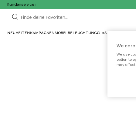
Kundenservice
NEUHEITEN
KAMPAGNEN
MÖBEL
BELEUCHTUNG
GLAS & GESCHIRR
IN
We care 
We use cook
option to o
may affect 
Oo