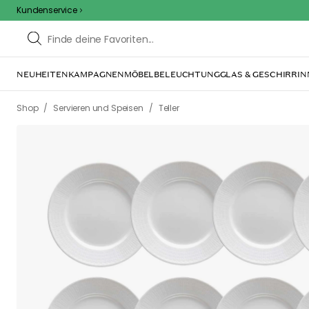
Kundenservice
NEUHEITEN
KAMPAGNEN
MÖBEL
BELEUCHTUNG
GLAS & GESCHIRR
IN
/
/
Shop
Servieren und Speisen
Teller
We care 