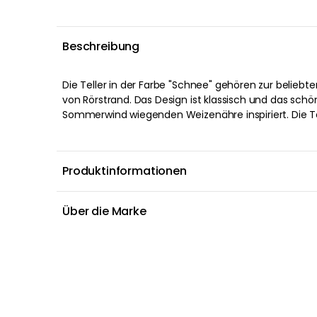
Beschreibung
Die Teller in der Farbe "Schnee" gehören zur beliebt
vorteilhafterweise mit anderen Produkten aus der
von Rörstrand. Das Design ist klassisch und das sch
kombiniert werden, um eine schöne Tischdekorati
Sommerwind wiegenden Weizenähre inspiriert. Die T
Produktinformationen
Über die Marke