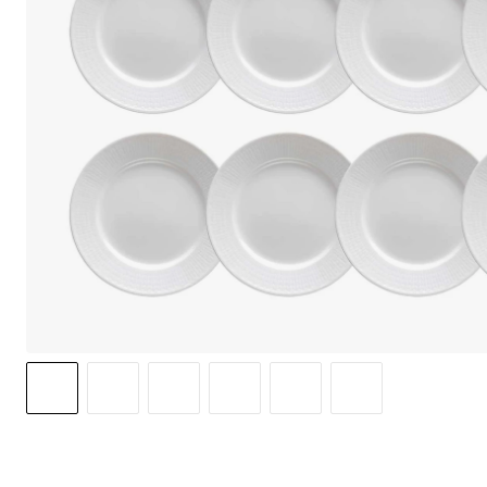
We use cook
option to o
may affect 