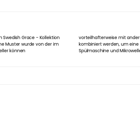
en Swedish Grace - Kollektion
 Swedish Grace - Kollektion
öne Muster wurde von der im
on zu schaffen. Sie halten
eller können
Spülmaschine und Mikrowelle