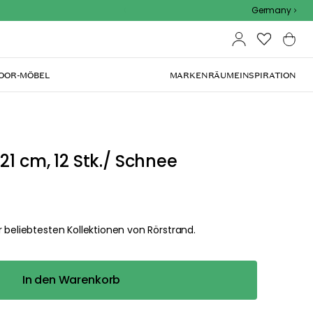
Outdoor Sale - 15% EXTRA rabatt mit code
Germany
OOR-MÖBEL
MARKEN
RÄUME
INSPIRATION
21 cm, 12 Stk./ Schnee
 beliebtesten Kollektionen von Rörstrand.
In den Warenkorb