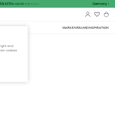
% EXTRA rabatt mit code
Germany
OOR-MÖBEL
MARKEN
RÄUME
INSPIRATION
right and
tain cookies
cht