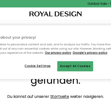
Outdoor Sale - 15
NENEINRICHTUNG
TEXTILIEN & TEPPICHE
KÜCHE
AUFBEWAHRUNG
OUTD
about your privacy!
ies to personalize content and ads, and to analyze our traffic. You have the 
pt out of any non-essential cookies while using our site. However, blocking cer
your experience of the website.
Our privacy policy
Google's privacy policy
ops, die Seite wurde ni
Cookie Settings
Accept All Cookies
gefunden.
Du kannst auf unserer
Startseite
weiter navigieren.