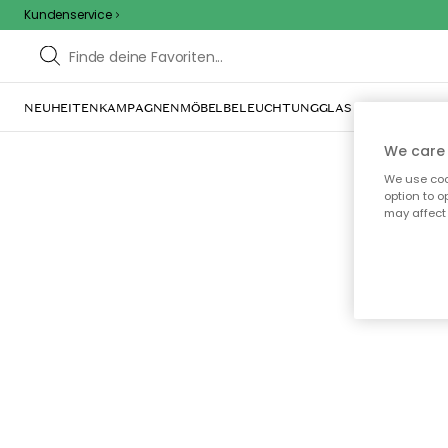
Kundenservice
NEUHEITEN
KAMPAGNEN
MÖBEL
BELEUCHTUNG
GLAS & GESCHIRR
IN
We care 
We use cook
option to o
may affect 
Oo