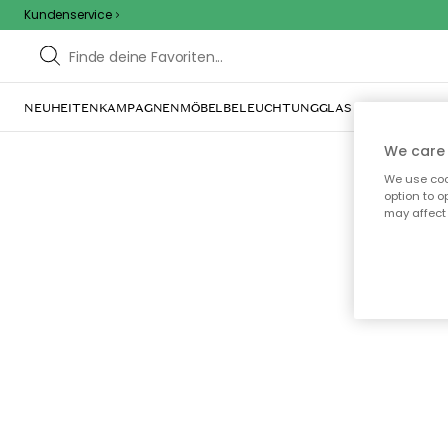
Kundenservice
NEUHEITEN
KAMPAGNEN
MÖBEL
BELEUCHTUNG
GLAS & GESCHIRR
IN
We care 
We use cook
option to o
may affect 
Oo