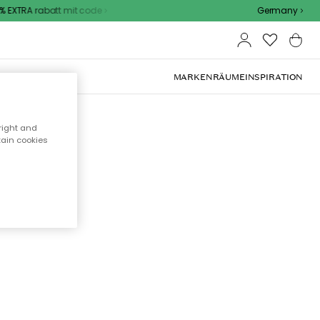
 EXTRA rabatt mit code
Germany
OOR-MÖBEL
MARKEN
RÄUME
INSPIRATION
right and
tain cookies
cht