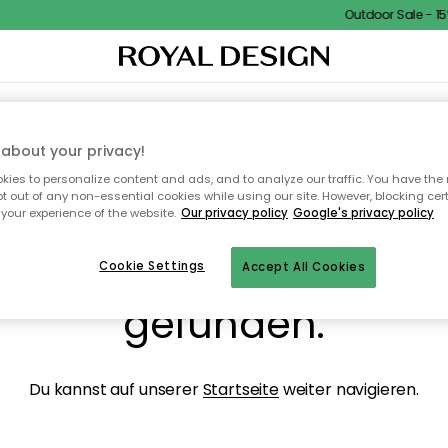
Outdoor Sale - 15%
NENEINRICHTUNG
TEXTILIEN & TEPPICHE
KÜCHE
AUFBEWAHRUNG
OUTD
about your privacy!
ies to personalize content and ads, and to analyze our traffic. You have the 
pt out of any non-essential cookies while using our site. However, blocking cer
your experience of the website.
Our privacy policy
Google's privacy policy
ops, die Seite wurde ni
Cookie Settings
Accept All Cookies
gefunden.
Du kannst auf unserer
Startseite
weiter navigieren.