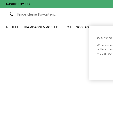
Kundenservice
NEUHEITEN
KAMPAGNEN
MÖBEL
BELEUCHTUNG
GLAS & GESCHIRR
IN
We care 
We use cook
option to o
may affect 
Oo