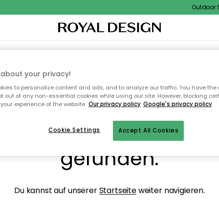
Outdoor Sa
NENEINRICHTUNG
TEXTILIEN & TEPPICHE
KÜCHE
AUFBEWAHRUNG
OUTD
about your privacy!
ies to personalize content and ads, and to analyze our traffic. You have the 
pt out of any non-essential cookies while using our site. However, blocking cer
your experience of the website.
Our privacy policy
Google's privacy policy
ops, die Seite wurde ni
Cookie Settings
Accept All Cookies
gefunden.
Du kannst auf unserer
Startseite
weiter navigieren.