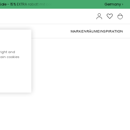
le - 15% EXTRA rabatt mit code
Germany
OOR-MÖBEL
MARKEN
RÄUME
INSPIRATION
right and
tain cookies
cht